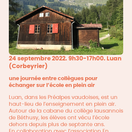
24 septembre 2022. 9h30-17h00. Luan
(Corbeyrier)
une journée entre collègues pour
échanger sur l’école en plein air
Luan, dans les Préalpes vaudoises, est un
haut-lieu de l’enseignement en plein air.
Autour de la cabane du collège lausannois
de Béthusy, les élèves ont vécu l’école
dehors depuis plus de septante ans.
En collaboration avec l’association
En