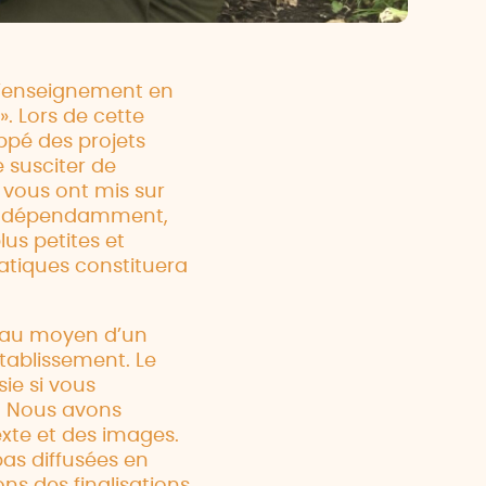
 l’enseignement en
». Lors de cette
ppé des projets
e susciter de
e vous ont mis sur
é indépendamment,
lus petites et
ratiques constituera
r au moyen d’un
établissement. Le
ie si vous
. Nous avons
xte et des images.
pas diffusées en