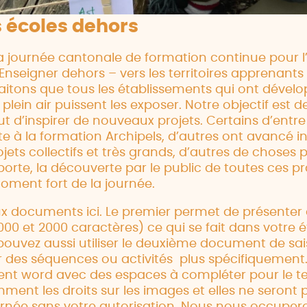
 écoles dehors
u la journée cantonale de formation continue pour
« Enseigner dehors – vers les territoires apprenants 
itons que tous les établissements qui ont dévelo
lein air puissent les exposer. Notre objectif est d
out d’inspirer de nouveaux projets. Certains d’entr
uite à la formation Archipels, d’autres ont avanc
jets collectifs et très grands, d’autres de choses p
mporte, la découverte par le public de toutes ces p
ment fort de la journée.
ux documents ici. Le premier permet de présente
1000 et 2000 caractères) ce qui se fait dans votre 
ouvez aussi utiliser le deuxième document de sais
r des séquences ou activités plus spécifiquement
t word avec des espaces à compléter pour le te
ent les droits sur les images et elles ne seront 