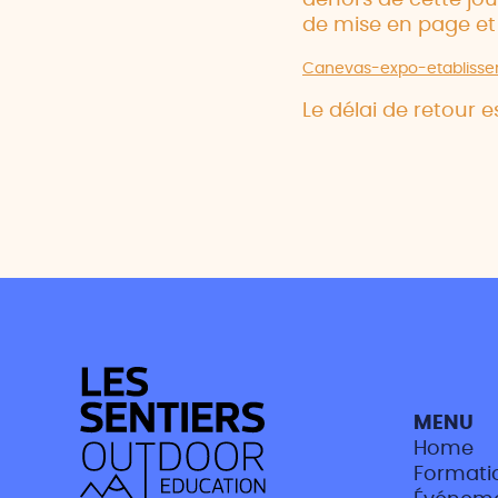
dehors de cette jou
de mise en page et
Canevas-expo-etablisse
Le délai de retour 
MENU
Home
Formati