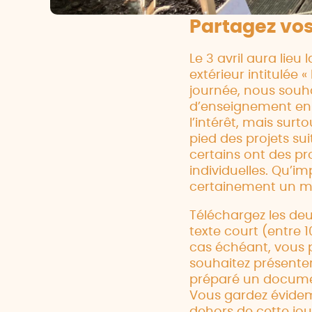
Partagez vos
Le 3 avril aura lie
extérieur intitulée 
journée, nous souha
d’enseignement en p
l’intérêt, mais surt
pied des projets s
certains ont des pro
individuelles. Qu’i
certainement un mo
Téléchargez les de
texte court (entre 
cas échéant, vous p
souhaitez présente
préparé un documen
Vous gardez évidemm