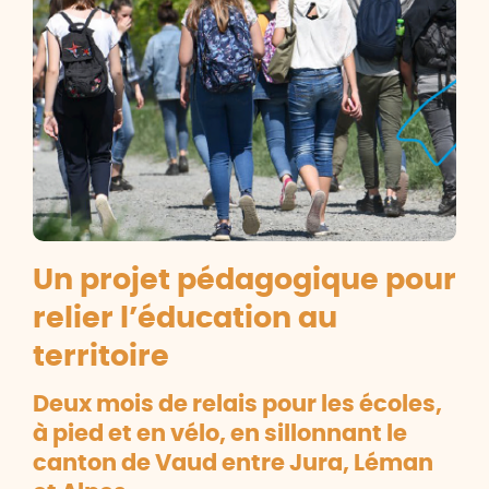
Un projet pédagogique pour
relier l’éducation au
territoire
Deux mois de relais pour les écoles,
à pied et en vélo, en sillonnant le
canton de Vaud entre Jura, Léman